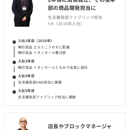
部の商品開発担当に
Play
生活雑貨部ファブリック担当
Video
Y.K（2019年入社）
入社1年目（2019年）
本部若手社員インタビュー - 店長経験がどう生きている
無印良品 エルミこうのすに配属
か
無印良品 イオンモール春日部
入社2年目
店長を経て現在は本部で働く若手社員のインタビューです。現場
無印良品 イオンモールとなみで店長に就任
や店長での経験がどのように現在の仕事に生かされているかを
お伝えします。
入社4年目
生活雑貨部H&B担当に異動
入社5年目
生活雑貨部ファブリック担当に異動
店長やブロックマネージャ