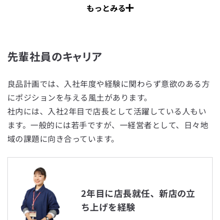
もっとみる
先輩社員のキャリア
Play
Video
良品計画では、入社年度や経験に関わらず意欲のある方
にポジションを与える風土があります。
社内には、入社2年目で店長として活躍している人もい
店長インタビュー - 店長の仕事とやりがい
ます。一般的には若手ですが、一経営者として、日々地
域の課題に向き合っています。
店長の仕事、店長が日々どんなことを考え、何を目指しながら
勤務しているのかをお伝えします。店長のイメージがきっと変わ
るインタビューです。
2年目に店長就任、新店の立
ち上げを経験