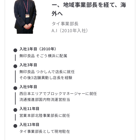
ー、地域事業部長を経て、海
外へ
タイ事業部長
A.I（2010年入社）
入社1年目（2010年）
無印良品 そごう横浜に配属
入社3年目
無印良品 つかしんで店長に就任
その後3店舗異動し店長を経験
入社9年目
西日本エリアでブロックマネージャーに就任
流通推進部国内物流運営担当
入社11年目
営業本部北陸事業部長に就任
入社13年目
タイ事業部長として現地駐在