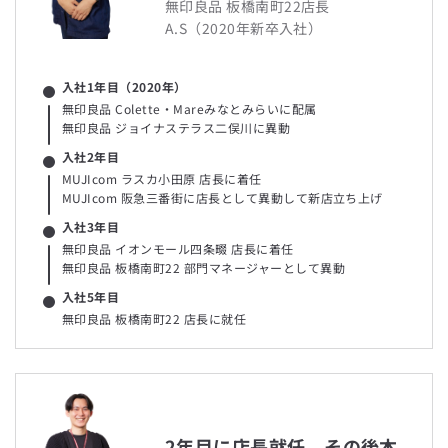
無印良品 板橋南町22店長
A.S（2020年新卒入社）
Play
入社1年目（2020年）
無印良品 Colette・Mareみなとみらいに配属
Video
無印良品 ジョイナステラス二俣川に異動
入社2年目
MUJIcom ラスカ小田原 店長に着任
MUJIcom 阪急三番街に店長として異動して新店立ち上げ
店長×本部社員対談 - 本部と現場の関係
入社3年目
店長や現場と本部の関りについて2名の社員が対談形式でお届け
無印良品 イオンモール四条畷 店長に着任
します。現場が主役であり、それを支える本部という体制につい
無印良品 板橋南町22 部門マネージャーとして異動
て実感いただけます。
入社5年目
無印良品 板橋南町22 店長に就任
2年目に店長就任、その後本