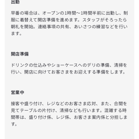
福井県
出勤
早番の場合は、オープンの1時間〜1時間半前に出勤し、制
山梨県
服に着替えて開店準備を進めます。スタッフがそろったら
朝礼を開始。連絡事項の共有、あいさつの練習などを行い
長野県
ます。
店舗種別を選択
岐阜県
開店準備
静岡県
選択をクリア
ドリンクの仕込みやショーケースへのデリの準備、清掃を
行い、開店に向けてお客さまをお迎えする準備をします。
愛知県
無印良品
三重県
Café&Meal
営業中
接客や盛り付け、レジなどのお客さま応対、また、合間を
滋賀県
イデー
見てテーブルの片付け、清掃なども行います。混雑する時
間帯は、盛り付け係、レジ係、お客さま案内係と分担しま
京都府
す。
指定する
大阪府