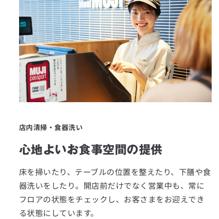
選択をクリア
北海道
青森県
岩手県
宮城県
店内清掃・食器洗い
秋田県
心地よいお食事空間の提供
山形県
床を掃いたり、テーブルの位置を整えたり、下膳や食
福島県
器洗いをしたり。開店前だけでなく営業中も、常に
フロアの状態をチェックし、お客さまをお迎えでき
茨城県
る状態にしています。