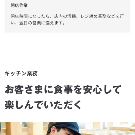
閉店作業
兵庫県
閉店時間になったら、店内の清掃、レジ締め業務などを行
い、翌日の営業に備えます。
奈良県
和歌山県
鳥取県
キッチン業務
島根県
岡山県
お客さまに食事を安心して
広島県
楽しんでいただく
山口県
徳島県