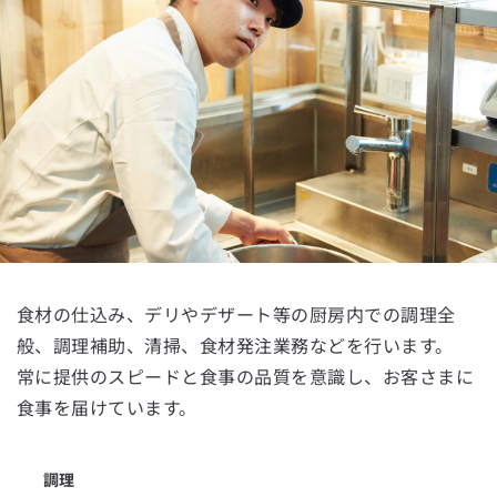
香川県
愛媛県
高知県
福岡県
佐賀県
食材の仕込み、デリやデザート等の厨房内での調理全
長崎県
般、調理補助、清掃、食材発注業務などを行います。
熊本県
常に提供のスピードと食事の品質を意識し、お客さまに
食事を届けています。
大分県
宮崎県
調理